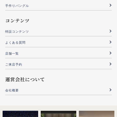
3．個人情報の開示
手作りバングル
当社は、以下の場合を除き、第三者にお客様の個人情報
コンテンツ
を開示・提供いたしません。
特設コンテンツ
予めご本人の同意がある場合
よくある質問
代金決済のために金融機関等に開示する必要がある場
合
店舗一覧
機密保持契約を締結した会社・団体・個人に開示する
ご来店予約
必要がある場合
法令等により、第三者への開示が認められている場合
運営会社について
4．個人情報の安全管理
会社概要
当社は、個人情報を適切に管理し、個人情報の紛失、漏
洩等に対する必要かつ適切な安全対策を講じておりま
す。当社は業務の一部を個人情報の守秘義務契約を結ん