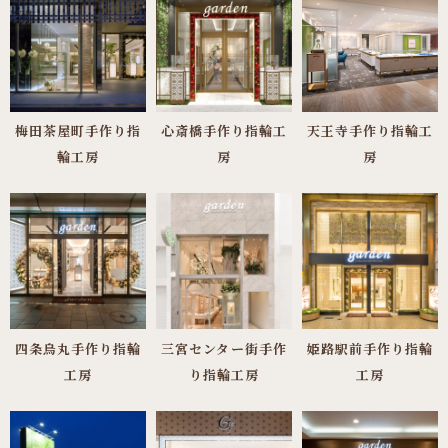
だ企業に委託する場合がありますが、この場合も当社の
個人情報保護方針のもとで保護されます。
5．継続的改善
梅田茶屋町手作り指
心斎橋手作り指輪工
天王寺手作り指輪工
当社は、お客様の個人情報の適正な取り扱いを図るた
輪工房
房
房
め、個人情報保護のための管理体制の適宜見直しを行
い、継続的な改善に努めてまいります。
6．ご質問・ご意見等
当社は、お客様からいただいた個人情報に係るご質問・
四条烏丸手作り指輪
三宮センター街手作
姫路駅前手作り指輪
ご意見等に対し、迅速かつ誠実な対応に努めてまいりま
工房
り指輪工房
工房
す。