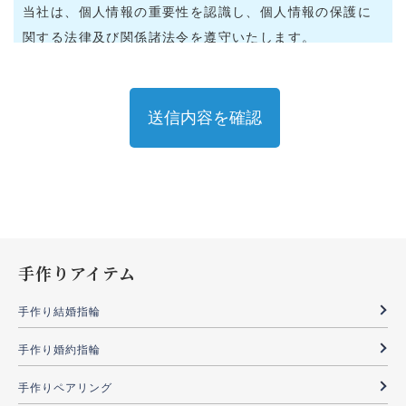
当社は、個人情報の重要性を認識し、個人情報の保護に
関する法律及び関係諸法令を遵守いたします。
2．個人情報の利用目的
当社は、お客様からご提供頂いた個人情報を以下の目的
の範囲内で利用いたします。
当社、並びにグループ会社のサービスのご案内
事務手続き等の目的で、ご本人であることを確認する
手作りアイテム
ため
貸会議室、内装工事並びに当社の業務に関する情報提
手作り結婚指輪
供
手作り婚約指輪
その他、お客様とのお取引を円滑に履行するための社
内利用
手作りペアリング