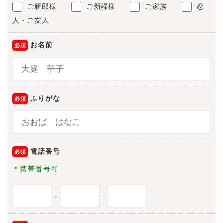
ご新郎様
ご新婦様
ご家族
恋
人・ご友人
お名前
ふりがな
電話番号
＊携帯番号可
-
-