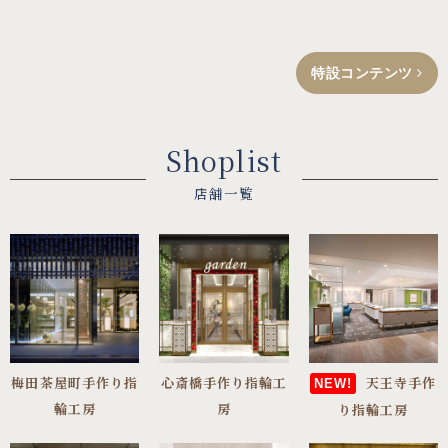
特設コンテンツ
Shoplist
店舗一覧
梅田茶屋町手作り指
心斎橋手作り指輪工
天王寺手作
輪工房
房
り指輪工房