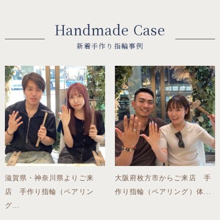
Handmade Case
新着手作り指輪事例
滋賀県・神奈川県よりご来
大阪府枚方市からご来店 手
店 手作り指輪（ペアリン
作り指輪（ペアリング）体...
グ...