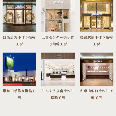
四条烏丸手作り指輪
三宮センター街手作
姫路駅前手作り指輪
工房
り指輪工房
工房
岸和田手作り指輪工
りんくう泉南手作り
和歌山駅前手作り指
房
指輪工房
輪工房