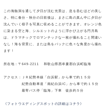
この海蝕洞を通して夕日が沈む光景は、息を呑むほどの美し
さ。特に春分・秋分の日前後は、まさに島の真ん中に夕日が
沈んでいく様子を写真に収めることができます。オレンジ色
に染まる空と海、シルエットのように浮かび上がる円月島
は、ドラマチックでロマンチックな一枚が撮れること間違い
なし！海を背景に、または島をバックに色々な角度から撮れ
ます！
所在地：〒649-2211 和歌山県西牟婁郡白浜町臨海
アクセス：ＪＲ紀勢本線「白浜駅」から車で約１５分
紀勢自動車道「南紀白浜IC」から車で約１５分
最寄バス停「臨海」下車 徒歩約５分
《フォトウエディングスポットの詳細はコチラ》