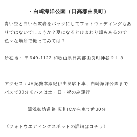
・白崎海洋公園（日高郡由良町）
青い空と白い石灰岩をバックにしてフォトウェディングもあ
りではないでしょうか？夏になるとひまわり畑もあるので
色々な場所で撮ってみては？
所在地： 〒649-1122 和歌山県日高郡由良町神谷２１３
アクセス：JR紀勢本線紀伊由良駅下車、白崎海洋公園まで
バスで30分※バスは土・日・祝のみ運行
湯浅御坊道路 広川ICから車で約30分
《フォトウエディングスポットの詳細はコチラ》