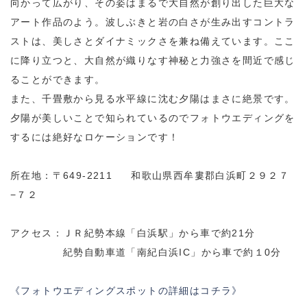
向かって広がり、その姿はまるで大自然が創り出した巨大な
アート作品のよう。波しぶきと岩の白さが生み出すコントラ
ストは、美しさとダイナミックさを兼ね備えています。ここ
に降り立つと、大自然が織りなす神秘と力強さを間近で感じ
ることができます。
また、千畳敷から見る水平線に沈む夕陽はまさに絶景です。
夕陽が美しいことで知られているのでフォトウエディングを
するには絶好なロケーションです！
所在地：〒649-2211 和歌山県西牟婁郡白浜町２９２７
−７２
アクセス：ＪＲ紀勢本線「白浜駅」から車で約21分
紀勢自動車道「南紀白浜IC」から車で約１0分
《フォトウエディングスポットの詳細はコチラ》