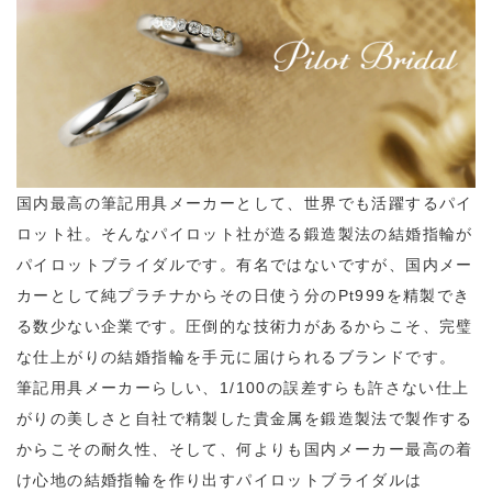
国内最高の筆記用具メーカーとして、世界でも活躍するパイ
ロット社。そんなパイロット社が造る鍛造製法の結婚指輪が
パイロットブライダルです。有名ではないですが、国内メー
カーとして純プラチナからその日使う分のPt999を精製でき
る数少ない企業です。圧倒的な技術力があるからこそ、完璧
な仕上がりの結婚指輪を手元に届けられるブランドです。
筆記用具メーカーらしい、1/100の誤差すらも許さない仕上
がりの美しさと自社で精製した貴金属を鍛造製法で製作する
からこその耐久性、そして、何よりも国内メーカー最高の着
け心地の結婚指輪を作り出すパイロットブライダルは