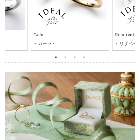
Gala
Reservatio
～ガーラ～
～リザベー