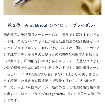
第２位
Pilot Bridal（パイロットブライダル）
国内最高の筆記用具メーカーとして、世界でも活躍するパイロ
ット社。そんなパイロット社が造る鍛造製法の結婚指輪がパイ
ロットブライダルです。有名ではないですが、国内メーカーと
して純プラチナからその日使う分のPt999を精製できる数少な
い企業です。圧倒的な技術力があるからこそ、完璧な仕上がり
の結婚指輪を手元に届けられるブランドです。筆記用具メーカ
ーらしい、1/100の誤差すらも許さない仕上がりの美しさと自
社で精製した貴金属を鍛造製法で製作するからこその耐久性、
そして、何よりも国内メーカー最高の着け心地の結婚指輪を作
り出すパイロットブライダルはgardenの中でも上位の人気ブラ
ンドです。