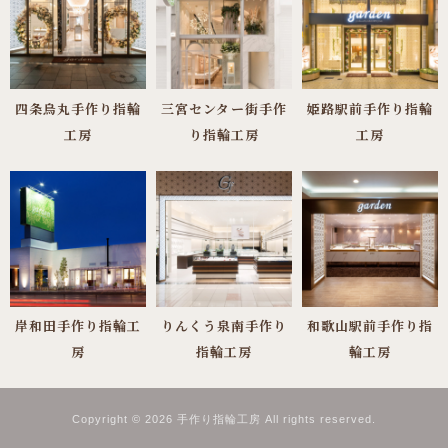
四条烏丸手作り指輪
三宮センター街手作
姫路駅前手作り指輪
工房
り指輪工房
工房
岸和田手作り指輪工
りんくう泉南手作り
和歌山駅前手作り指
房
指輪工房
輪工房
Copyright © 2026 手作り指輪工房 All rights reserved.