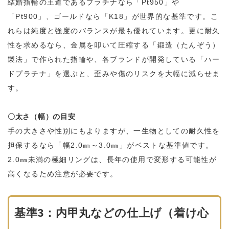
結婚指輪の王道であるプラチナなら「Pt950」や
「Pt900」、ゴールドなら「K18」が世界的な基準です。こ
れらは純度と強度のバランスが最も優れています。更に耐久
性を求めるなら、金属を叩いて圧縮する「鍛造（たんぞう）
製法」で作られた指輪や、各ブランドが開発している「ハー
ドプラチナ」を選ぶと、歪みや傷のリスクを大幅に減らせま
す。
〇太さ（幅）の目安
手の大きさや性別にもよりますが、一生物としての耐久性を
担保するなら「幅2.0㎜～3.0㎜」がベストな基準値です。
2.0㎜未満の極細リングは、長年の使用で変形する可能性が
高くなるため注意が必要です。
基準3：内甲丸などの仕上げ（着け心