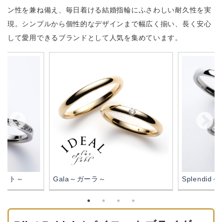
ン性を兼ね備え、毎日着ける結婚指輪にふさわしい耐久性を実
現。シンプルから個性的なデザインまで幅広く揃い、長く安心
して愛用できるブランドとして人気を集めています。
シネイト～
Gala～ガーラ～
Splendi