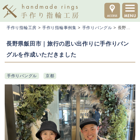
手作り指輪工房
>
手作り指輪事例集
>
手作りバングル
>
長野県飯田市｜旅行の思い出作りに手作りバングルを作成いただきました
長野県飯田市｜旅行の思い出作りに手作りバン
グルを作成いただきました
手作りバングル
京都