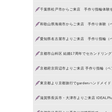
千葉県松戸市からご来店 手作り指輪体験
和歌山県海南市からご来店 手作り体験（
愛知県名古屋市よりご来店 手作り指輪（
京都市山科区 結婚17周年でセカンドリン
京都府京田辺市よりご来店 手作り指輪（
東京都より京都旅行でgardenハンドメ
滋賀県長浜市・大津市よりご来店 IDEALP