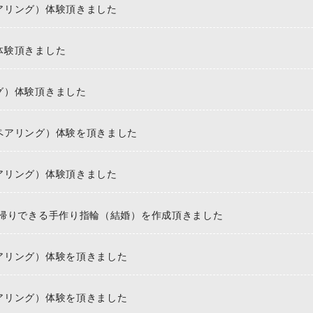
アリング）体験頂きました
体験頂きました
グ）体験頂きました
ペアリング）体験を頂きました
アリング）体験頂きました
ち帰りできる手作り指輪（結婚）を作成頂きました
アリング）体験を頂きました
アリング）体験を頂きました