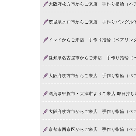
大阪府枚方市からご来店 手作り指輪（ペ
茨城県水戸市からご来店 手作りバングル
インドからご来店 手作り指輪（ペアリン
愛知県名古屋市からご来店 手作り指輪（
大阪府枚方市からご来店 手作り指輪（ペ
滋賀県甲賀市・大津市よりご来店 即日持
大阪府枚方市からご来店 手作り指輪（ペ
京都市西京区からご来店 手作り指輪（ペ