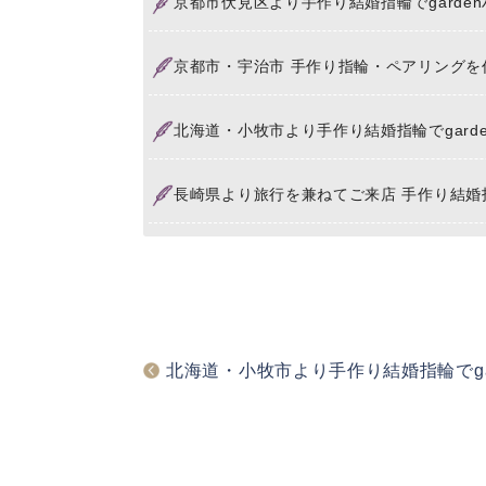
京都市伏見区より手作り結婚指輪でgarde
京都市・宇治市 手作り指輪・ペアリングを
北海道・小牧市より手作り結婚指輪でgard
長崎県より旅行を兼ねてご来店 手作り結婚指
北海道・小牧市より手作り結婚指輪でga