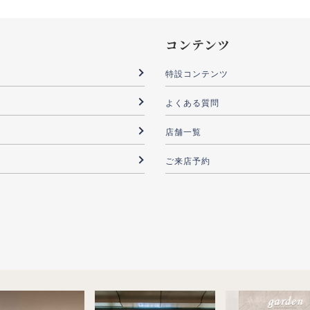
コンテンツ
特設コンテンツ
よくある質問
店舗一覧
ご来店予約