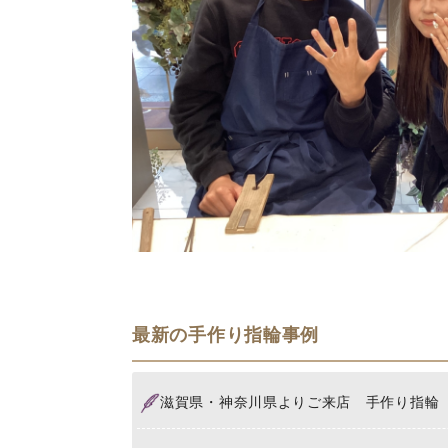
最新の手作り指輪事例
滋賀県・神奈川県よりご来店 手作り指輪