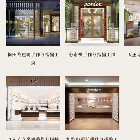
梅田茶屋町手作り指輪工
心斎橋手作り指輪工房
天王
房
りんくう泉南手作り指輪
和歌山駅前手作り指輪工