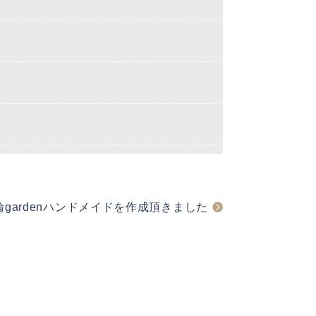
gardenハンドメイドを作成頂きました