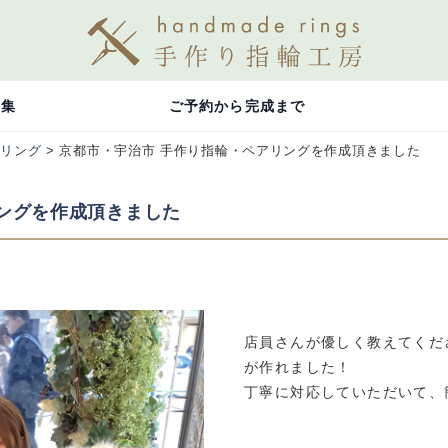
例集
ご予約から完成まで
アリング
>
京都市・宇治市 手作り指輪・ペアリングを作成頂きました
ングを作成頂きました
店員さんが優しく教えてくだ
が作れました！
丁寧に対応していただいて、