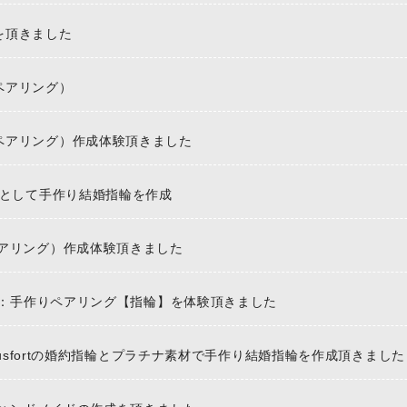
を頂きました
ペアリング）
ペアリング）作成体験頂きました
グとして手作り結婚指輪を作成
ペアリング）作成体験頂きました
イド：手作りペアリング【指輪】を体験頂きました
lusfortの婚約指輪とプラチナ素材で手作り結婚指輪を作成頂きました