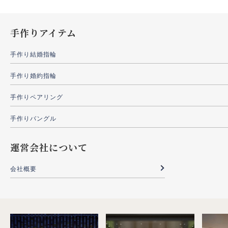
手作りアイテム
手作り結婚指輪
手作り婚約指輪
手作りペアリング
手作りバングル
運営会社について
会社概要