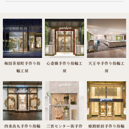
梅田茶屋町手作り指
心斎橋手作り指輪工
天王寺手作り指輪工
輪工房
房
房
四条烏丸手作り指輪
三宮センター街手作
姫路駅前手作り指輪