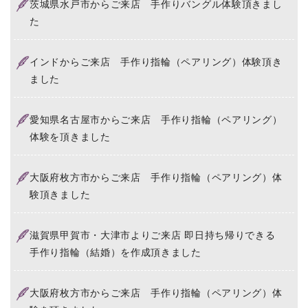
茨城県水戸市からご来店 手作りバングル体験頂きまし
た
インドからご来店 手作り指輪（ペアリング）体験頂き
ました
愛知県名古屋市からご来店 手作り指輪（ペアリング）
体験を頂きました
大阪府枚方市からご来店 手作り指輪（ペアリング）体
験頂きました
滋賀県甲賀市・大津市よりご来店 即日持ち帰りできる
手作り指輪（結婚）を作成頂きました
大阪府枚方市からご来店 手作り指輪（ペアリング）体