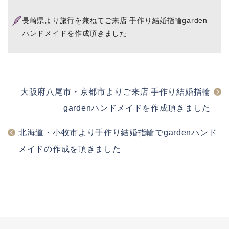
長崎県より旅行を兼ねてご来店 手作り結婚指輪garden
ハンドメイドを作成頂きました
大阪府八尾市・京都市よりご来店 手作り結婚指輪
gardenハンドメイドを作成頂きました
北海道・小牧市より手作り結婚指輪でgardenハンド
メイドの作成を頂きました