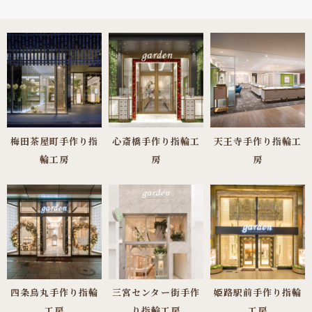
梅田茶屋町手作り指
心斎橋手作り指輪工
天王寺手作り指輪工
輪工房
房
房
四条烏丸手作り指輪
三宮センター街手作
姫路駅前手作り指輪
工房
り指輪工房
工房